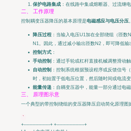
保护电路集成
：在线路中集成熔断器、过流继电
二、 工作原理
控制耦变压器降压的基本原理是
电磁感应与电压分压
降压过程
：当输入电压U1加在全部绕组（匝数N1）
N1。因此，通过减小输出匝数N2，即可降低输
控制方式
：
手动控制
：通过手轮或杠杆直接机械调整滑动触
自动控制
：控制系统根据预设程序或反馈信号（
时，初始置于低电压位置，然后随时间或电流变
能量传递
：自耦变压器中，能量一部分通过电磁
三、 原理图示意
一个典型的带控制绕组的变压器降压启动简化原理图
`
+------------------+ +-------------------+